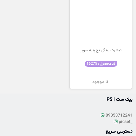
تیشرت رینگی نخ پنبه سوپر
کد محصول : 16275
نا موجود
پیک ست | PS
09353712241
picset_
دسترسی سریع