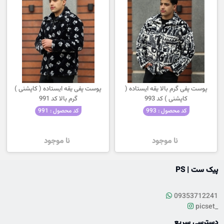
پوست پفی گرم بالا یقه ایستاده (
پوست پفی یقه ایستاده ( کاپشنی )
کاپشنی ) کد 993
گرم بالا کد 991
کد محصول : 993
کد محصول : 991
نا موجود
نا موجود
پیک ست | PS
09353712241
picset_
دسترسی سریع