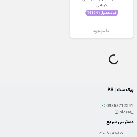
کوبایی
کد محصول : 16394
نا موجود
g
.
L
o
a
d
i
n
.
.
پیک ست | PS
09353712241
picset_
دسترسی سریع
صفحه نخست