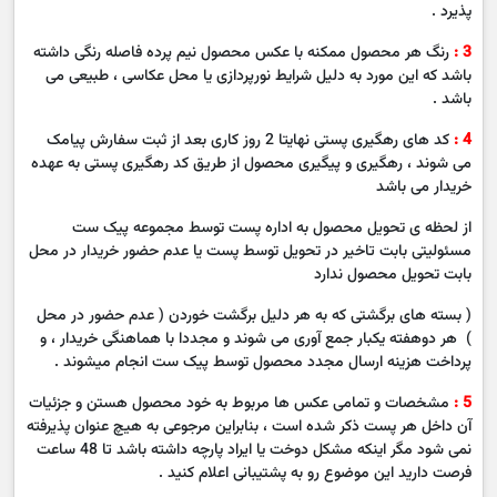
پذیرد .
3 :
رنگ هر محصول ممکنه با عکس محصول نیم پرده فاصله رنگی داشته
باشد که این مورد به دلیل شرایط نورپردازی یا محل عکاسی ، طبیعی می
باشد .
4 :
کد های رهگیری پستی نهایتا 2 روز کاری بعد از ثبت سفارش پیامک
می شوند ، رهگیری و پیگیری محصول از طریق کد رهگیری پستی به عهده
خریدار می باشد
از لحظه ی تحویل محصول به اداره پست توسط مجموعه پیک ست
مسئولیتی بابت تاخیر در تحویل توسط پست یا عدم حضور خریدار در محل
بابت تحویل محصول ندارد
( بسته های برگشتی که به هر دلیل برگشت خوردن ( عدم حضور در محل
) هر دوهفته یکبار جمع آوری می شوند و مجددا با هماهنگی خریدار ، و
پرداخت هزینه ارسال مجدد محصول توسط پیک ست انجام میشوند .
5 :
مشخصات و تمامی عکس ها مربوط به خود محصول هستن و جزئیات
آن داخل هر پست ذکر شده است ، بنابراین مرجوعی به هیچ عنوان پذیرفته
نمی شود مگر اینکه مشکل دوخت یا ایراد پارچه داشته باشد تا 48 ساعت
فرصت دارید این موضوع رو به پشتیبانی اعلام کنید .