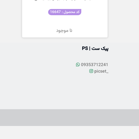
کد محصول : 16647
نا موجود
پیک ست | PS
09353712241
picset_