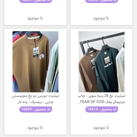
نا موجود
نا موجود
تیشرت نخ 26 پنبه سوپر ، چاپ
تیشرت دورس دو نخ مچینستی
مینیمال پفک FEAR OF GOD ,
چاپی ، بیسیک ، زده دار
باکسی
کد محصول : 16814
کد محصول : 16699
نا موجود
نا موجود