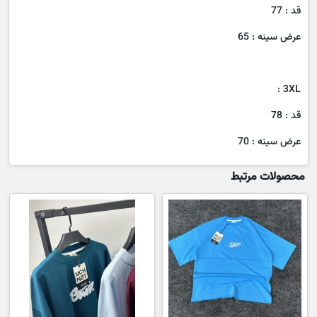
قد : 77
عرض سینه : 65
3XL :
قد : 78
عرض سینه : 70
محصولات مرتبط