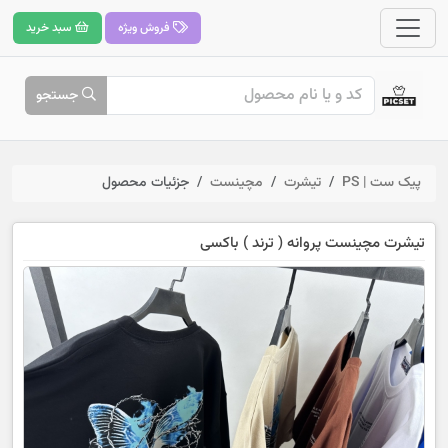
فروش ویژه
سبد خرید
جستجو
پیک ست | PS
تیشرت
مچینست
جزئیات محصول
تیشرت مچینست پروانه ( ترند ) باکسی