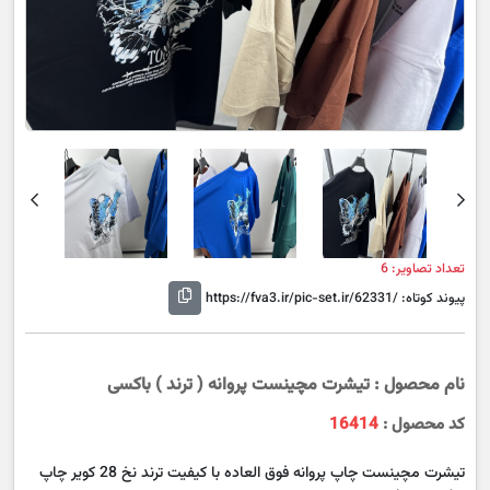
vious
Next
تعداد تصاویر: 6
پیوند کوتاه:
https://fva3.ir/pic-set.ir/62331/
نام محصول : تیشرت مچینست پروانه ( ترند ) باکسی
کد محصول :
16414
تیشرت مچینست چاپ پروانه فوق العاده با کیفیت ترند نخ 28 کویر چاپ